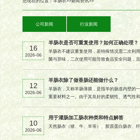
您现在的位置：
羊肠衣
>>
新闻资讯
>>
公司新闻
行业新闻
羊肠衣是否可重复使用？如何正确处理？
16
羊肠衣不建议重复使用，若特殊情况需二次利
2026-06
菌与异味，二次使用可能导致食品安全问题，且重
羊肠衣除了做香肠还能做什么？
12
羊肠衣，又称羊肠薄膜，是指羊的肠道内壁的
2026-06
重要材料之一。由于其良好的柔韧性、透气性和保
用于灌肠加工肠衣种类和特点解答
10
天然肠衣（猪、牛、羊等）、胶原蛋白肠衣、纤维
2026-06