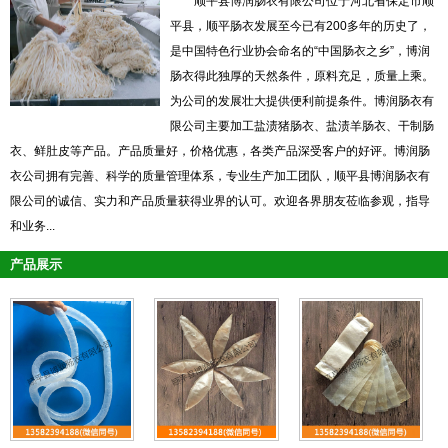
顺平县博润肠衣有限公司位于河北省保定市顺
平县，顺平肠衣发展至今已有200多年的历史了，
是中国特色行业协会命名的“中国肠衣之乡”，博润
肠衣得此独厚的天然条件，原料充足，质量上乘。
为公司的发展壮大提供便利前提条件。博润肠衣有
限公司主要加工盐渍猪肠衣、盐渍羊肠衣、干制肠
衣、鲜肚皮等产品。产品质量好，价格优惠，各类产品深受客户的好评。博润肠
衣公司拥有完善、科学的质量管理体系，专业生产加工团队，顺平县博润肠衣有
限公司的诚信、实力和产品质量获得业界的认可。欢迎各界朋友莅临参观，指导
和业务...
产品展示