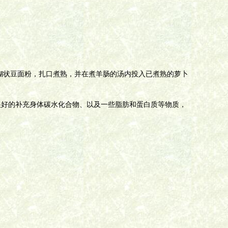
糊状豆面粉，扎口煮熟，并在煮羊肠的汤内投入已煮熟的萝卜
很好的补充身体碳水化合物、以及一些脂肪和蛋白质等物质，