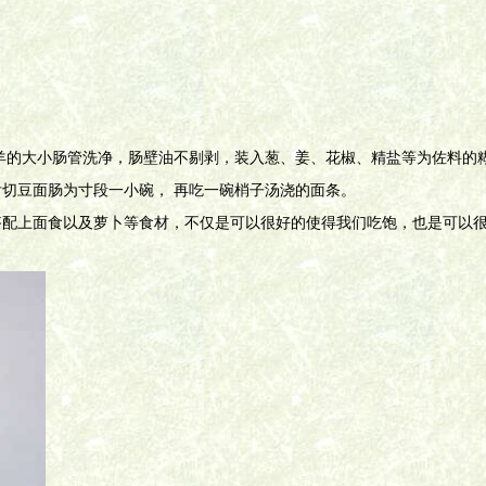
羊的大小肠管洗净，肠壁油不剔剥，装入葱、姜、花椒、精盐等为佐料的
切豆面肠为寸段一小碗， 再吃一碗梢子汤浇的面条。
搭配上面食以及萝卜等食材，不仅是可以很好的使得我们吃饱，也是可以