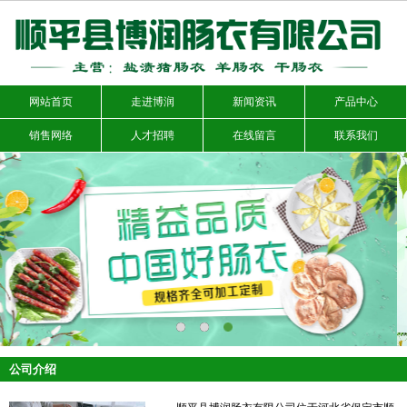
网站首页
走进博润
新闻资讯
产品中心
销售网络
人才招聘
在线留言
联系我们
公司介绍