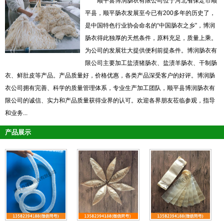
顺平县博润肠衣有限公司位于河北省保定市顺
平县，顺平肠衣发展至今已有200多年的历史了，
是中国特色行业协会命名的“中国肠衣之乡”，博润
肠衣得此独厚的天然条件，原料充足，质量上乘。
为公司的发展壮大提供便利前提条件。博润肠衣有
限公司主要加工盐渍猪肠衣、盐渍羊肠衣、干制肠
衣、鲜肚皮等产品。产品质量好，价格优惠，各类产品深受客户的好评。博润肠
衣公司拥有完善、科学的质量管理体系，专业生产加工团队，顺平县博润肠衣有
限公司的诚信、实力和产品质量获得业界的认可。欢迎各界朋友莅临参观，指导
和业务...
产品展示