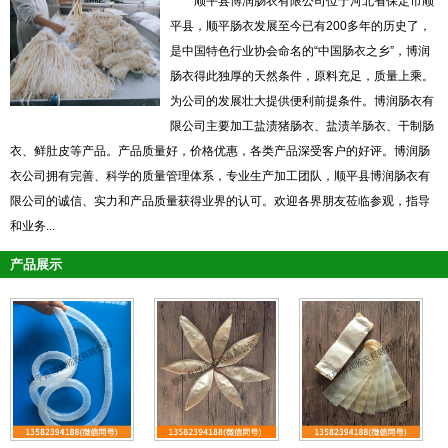
顺平县博润肠衣有限公司位于河北省保定市顺
平县，顺平肠衣发展至今已有200多年的历史了，
是中国特色行业协会命名的“中国肠衣之乡”，博润
肠衣得此独厚的天然条件，原料充足，质量上乘。
为公司的发展壮大提供便利前提条件。博润肠衣有
限公司主要加工盐渍猪肠衣、盐渍羊肠衣、干制肠
衣、鲜肚皮等产品。产品质量好，价格优惠，各类产品深受客户的好评。博润肠
衣公司拥有完善、科学的质量管理体系，专业生产加工团队，顺平县博润肠衣有
限公司的诚信、实力和产品质量获得业界的认可。欢迎各界朋友莅临参观，指导
和业务...
产品展示