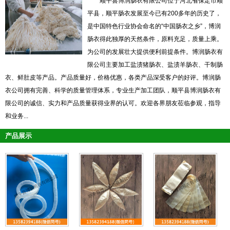
顺平县博润肠衣有限公司位于河北省保定市顺
平县，顺平肠衣发展至今已有200多年的历史了，
是中国特色行业协会命名的“中国肠衣之乡”，博润
肠衣得此独厚的天然条件，原料充足，质量上乘。
为公司的发展壮大提供便利前提条件。博润肠衣有
限公司主要加工盐渍猪肠衣、盐渍羊肠衣、干制肠
衣、鲜肚皮等产品。产品质量好，价格优惠，各类产品深受客户的好评。博润肠
衣公司拥有完善、科学的质量管理体系，专业生产加工团队，顺平县博润肠衣有
限公司的诚信、实力和产品质量获得业界的认可。欢迎各界朋友莅临参观，指导
和业务...
产品展示