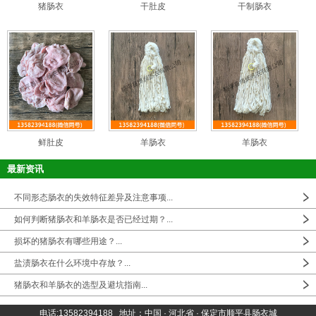
猪肠衣
干肚皮
干制肠衣
鲜肚皮
羊肠衣
羊肠衣
最新资讯
不同形态肠衣的失效特征差异及注意事项...
如何判断猪肠衣和羊肠衣是否已经过期？...
损坏的猪肠衣有哪些用途？...
盐渍肠衣在什么环境中存放？...
猪肠衣和羊肠衣的选型及避坑指南‌...
电话:13582394188 地址：中国 · 河北省 · 保定市顺平县肠衣城