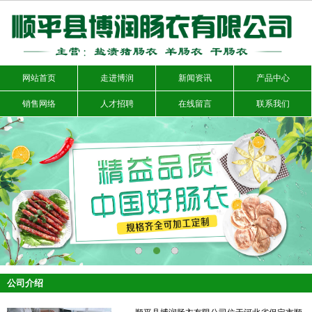
网站首页
走进博润
新闻资讯
产品中心
销售网络
人才招聘
在线留言
联系我们
公司介绍