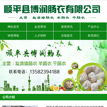
网站首页
走进博润
新闻资讯
产品中心
销售网络
人才招聘
在线留言
联系我们
公司介绍