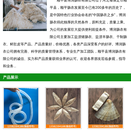
顺平县博润肠衣有限公司位于河北省保定市顺
平县，顺平肠衣发展至今已有200多年的历史了，
是中国特色行业协会命名的“中国肠衣之乡”，博润
肠衣得此独厚的天然条件，原料充足，质量上乘。
为公司的发展壮大提供便利前提条件。博润肠衣有
限公司主要加工盐渍猪肠衣、盐渍羊肠衣、干制肠
衣、鲜肚皮等产品。产品质量好，价格优惠，各类产品深受客户的好评。博润肠
衣公司拥有完善、科学的质量管理体系，专业生产加工团队，顺平县博润肠衣有
限公司的诚信、实力和产品质量获得业界的认可。欢迎各界朋友莅临参观，指导
和业务...
产品展示