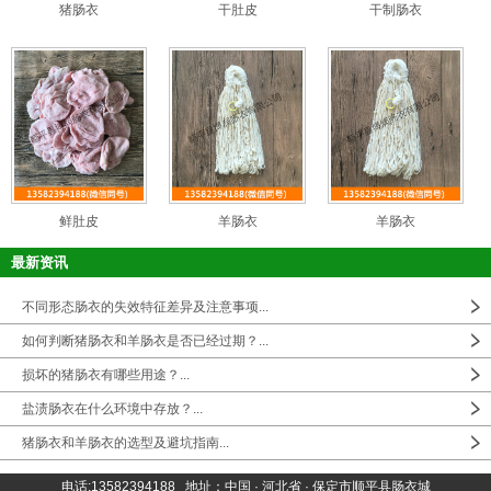
猪肠衣
干肚皮
干制肠衣
鲜肚皮
羊肠衣
羊肠衣
最新资讯
不同形态肠衣的失效特征差异及注意事项...
如何判断猪肠衣和羊肠衣是否已经过期？...
损坏的猪肠衣有哪些用途？...
盐渍肠衣在什么环境中存放？...
猪肠衣和羊肠衣的选型及避坑指南‌...
电话:13582394188 地址：中国 · 河北省 · 保定市顺平县肠衣城