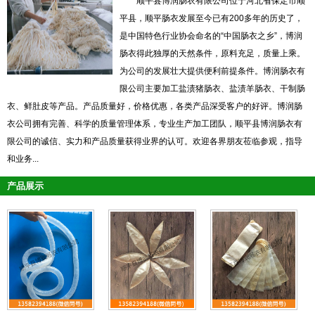
顺平县博润肠衣有限公司位于河北省保定市顺
平县，顺平肠衣发展至今已有200多年的历史了，
是中国特色行业协会命名的“中国肠衣之乡”，博润
肠衣得此独厚的天然条件，原料充足，质量上乘。
为公司的发展壮大提供便利前提条件。博润肠衣有
限公司主要加工盐渍猪肠衣、盐渍羊肠衣、干制肠
衣、鲜肚皮等产品。产品质量好，价格优惠，各类产品深受客户的好评。博润肠
衣公司拥有完善、科学的质量管理体系，专业生产加工团队，顺平县博润肠衣有
限公司的诚信、实力和产品质量获得业界的认可。欢迎各界朋友莅临参观，指导
和业务...
产品展示