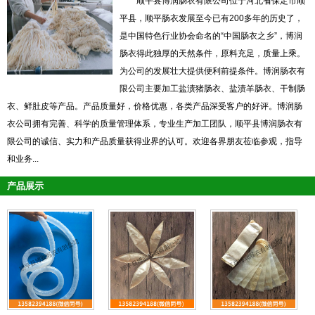
顺平县博润肠衣有限公司位于河北省保定市顺
平县，顺平肠衣发展至今已有200多年的历史了，
是中国特色行业协会命名的“中国肠衣之乡”，博润
肠衣得此独厚的天然条件，原料充足，质量上乘。
为公司的发展壮大提供便利前提条件。博润肠衣有
限公司主要加工盐渍猪肠衣、盐渍羊肠衣、干制肠
衣、鲜肚皮等产品。产品质量好，价格优惠，各类产品深受客户的好评。博润肠
衣公司拥有完善、科学的质量管理体系，专业生产加工团队，顺平县博润肠衣有
限公司的诚信、实力和产品质量获得业界的认可。欢迎各界朋友莅临参观，指导
和业务...
产品展示