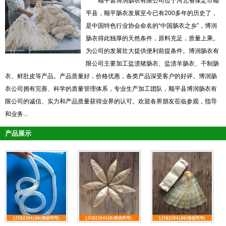
顺平县博润肠衣有限公司位于河北省保定市顺
平县，顺平肠衣发展至今已有200多年的历史了，
是中国特色行业协会命名的“中国肠衣之乡”，博润
肠衣得此独厚的天然条件，原料充足，质量上乘。
为公司的发展壮大提供便利前提条件。博润肠衣有
限公司主要加工盐渍猪肠衣、盐渍羊肠衣、干制肠
衣、鲜肚皮等产品。产品质量好，价格优惠，各类产品深受客户的好评。博润肠
衣公司拥有完善、科学的质量管理体系，专业生产加工团队，顺平县博润肠衣有
限公司的诚信、实力和产品质量获得业界的认可。欢迎各界朋友莅临参观，指导
和业务...
产品展示