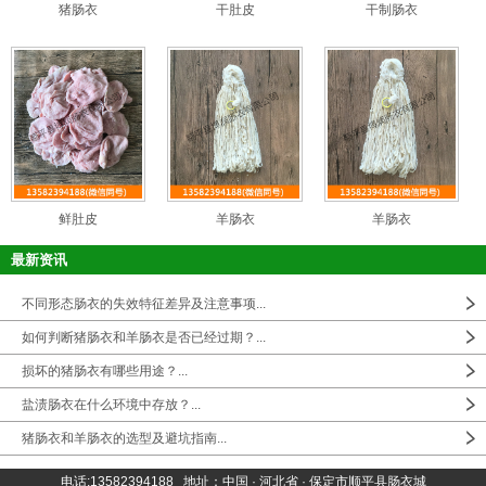
猪肠衣
干肚皮
干制肠衣
鲜肚皮
羊肠衣
羊肠衣
最新资讯
不同形态肠衣的失效特征差异及注意事项...
如何判断猪肠衣和羊肠衣是否已经过期？...
损坏的猪肠衣有哪些用途？...
盐渍肠衣在什么环境中存放？...
猪肠衣和羊肠衣的选型及避坑指南‌...
电话:13582394188 地址：中国 · 河北省 · 保定市顺平县肠衣城