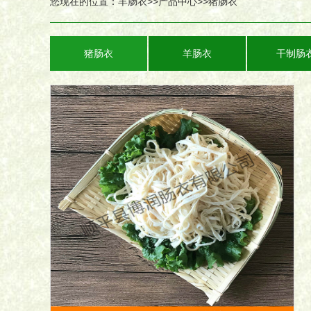
您现在的位置：
羊肠衣
>>
产品中心
>>
猪肠衣
猪肠衣
羊肠衣
干制肠