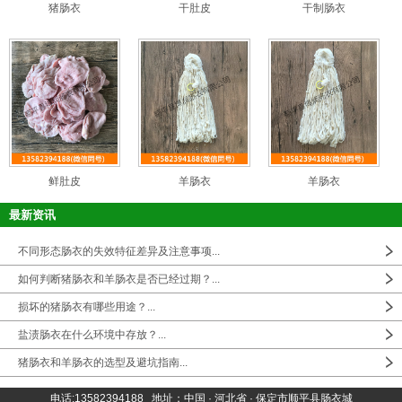
猪肠衣
干肚皮
干制肠衣
鲜肚皮
羊肠衣
羊肠衣
最新资讯
不同形态肠衣的失效特征差异及注意事项...
如何判断猪肠衣和羊肠衣是否已经过期？...
损坏的猪肠衣有哪些用途？...
盐渍肠衣在什么环境中存放？...
猪肠衣和羊肠衣的选型及避坑指南‌...
电话:13582394188 地址：中国 · 河北省 · 保定市顺平县肠衣城