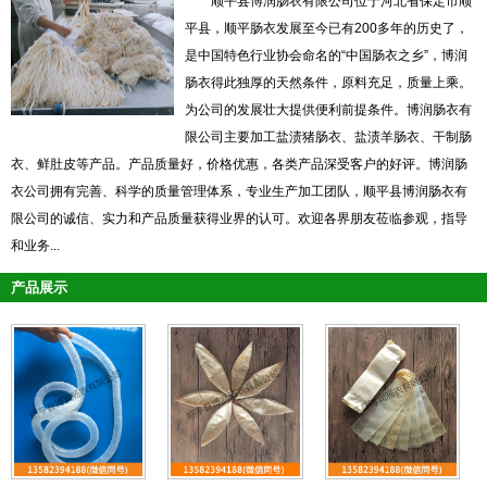
顺平县博润肠衣有限公司位于河北省保定市顺
平县，顺平肠衣发展至今已有200多年的历史了，
是中国特色行业协会命名的“中国肠衣之乡”，博润
肠衣得此独厚的天然条件，原料充足，质量上乘。
为公司的发展壮大提供便利前提条件。博润肠衣有
限公司主要加工盐渍猪肠衣、盐渍羊肠衣、干制肠
衣、鲜肚皮等产品。产品质量好，价格优惠，各类产品深受客户的好评。博润肠
衣公司拥有完善、科学的质量管理体系，专业生产加工团队，顺平县博润肠衣有
限公司的诚信、实力和产品质量获得业界的认可。欢迎各界朋友莅临参观，指导
和业务...
产品展示