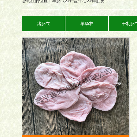
您现在的位置：
羊肠衣
>>
产品中心
>>
鲜肚皮
猪肠衣
羊肠衣
干制肠