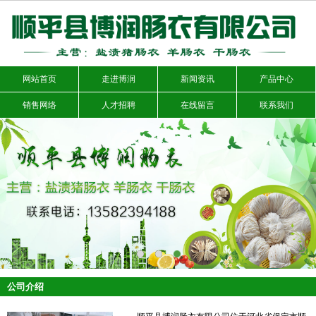
网站首页
走进博润
新闻资讯
产品中心
销售网络
人才招聘
在线留言
联系我们
公司介绍